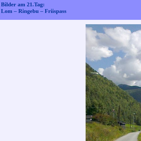
Bilder am 21.Tag:
Lom – Ringebu – Friispass